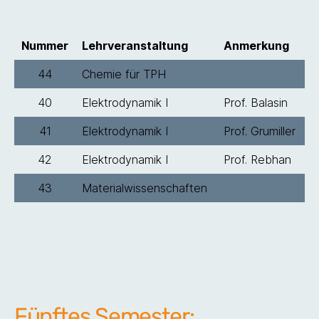
Nummer
Lehrveranstaltung
Anmerkung
44
Chemie für TPH
40
Elektrodynamik I
Prof. Balasin
41
Elektrodynamik I
Prof. Grumiller
42
Elektrodynamik I
Prof. Rebhan
43
Materialwissenschaften
Fünftes Semester: