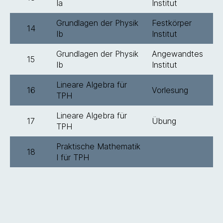
Ia
Institut
Grundlagen der Physik
Festkörper
14
Ib
Institut
Grundlagen der Physik
Angewandtes
15
Ib
Institut
Lineare Algebra für
16
Vorlesung
TPH
Lineare Algebra für
17
Übung
TPH
Praktische Mathematik
18
I für TPH