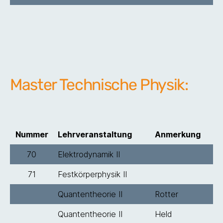
Master Technische Physik:
Nummer
Lehrveranstaltung
Anmerkung
70
Elektrodynamik II
71
Festkörperphysik II
Quantentheorie II
Rotter
Quantentheorie II
Held