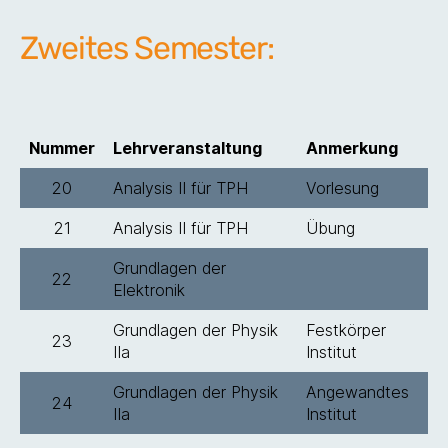
Zweites Semester:
Nummer
Lehrveranstaltung
Anmerkung
20
Analysis II für TPH
Vorlesung
21
Analysis II für TPH
Übung
Grundlagen der
22
Elektronik
Grundlagen der Physik
Festkörper
23
IIa
Institut
Grundlagen der Physik
Angewandtes
24
IIa
Institut