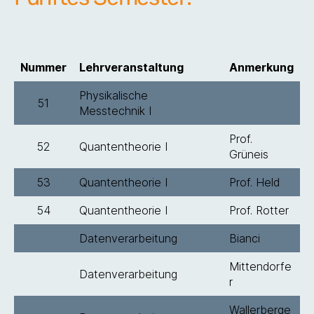
Nummer
Lehrveranstaltung
Anmerkung
Physikalische
51
Messtechnik I
Prof.
52
Quantentheorie I
Grüneis
53
Quantentheorie I
Prof. Held
54
Quantentheorie I
Prof. Rotter
Datenverarbeitung
Bianci
Mittendorfe
Datenverarbeitung
r
Wallerberge