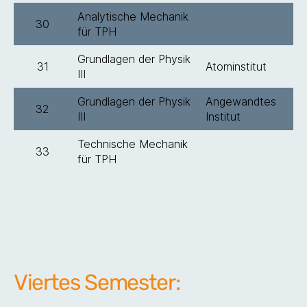
Analytische Mechanik
30
für TPH
Grundlagen der Physik
31
Atominstitut
III
Grundlagen der Physik
Angewandtes
32
III
Institut
Technische Mechanik
33
für TPH
Viertes Semester: