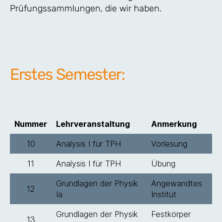
Prüfungssammlungen, die wir haben.
Erstes Semester:
Nummer
Lehrveranstaltung
Anmerkung
10
Analysis I für TPH
Vorlesung
11
Analysis I für TPH
Übung
Grundlagen der Physik
Angewandtes
12
Ia
Institut
Grundlagen der Physik
Festkörper
13