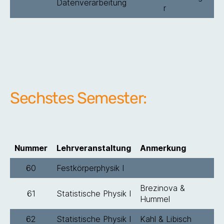
Datenverarbeitung
r
Sechstes Semester:
Nummer
Lehrveranstaltung
Anmerkung
60
Festkörperphysik I
Brezinova &
61
Statistische Physik I
Hummel
62
Statistische Physik I
Kahl & Libisch